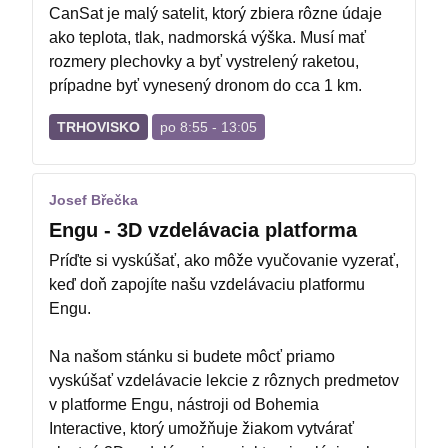
CanSat je malý satelit, ktorý zbiera rôzne údaje
Chcem darček!
ako teplota, tlak, nadmorská výška. Musí mať
rozmery plechovky a byť vystrelený raketou,
prípadne byť vynesený dronom do cca 1 km.
TRHOVISKO
po 8:55 - 13:05
Josef Břečka
Engu - 3D vzdelávacia platforma
Príďte si vyskúšať, ako môže vyučovanie vyzerať,
keď doň zapojíte našu vzdelávaciu platformu
Engu.
Na našom stánku si budete môcť priamo
vyskúšať vzdelávacie lekcie z rôznych predmetov
v platforme Engu, nástroji od Bohemia
Interactive, ktorý umožňuje žiakom vytvárať