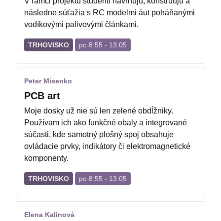
V rámci projektu študenti navrhujú, konštruujú a
následne súťažia s RC modelmi áut poháňanými
vodíkovými palivovými článkami.
TRHOVISKO
po 8:55 - 13:05
Peter Misenko
PCB art
Moje dosky už nie sú len zelené obdĺžniky.
Používam ich ako funkčné obaly a integrované
súčasti, kde samotný plošný spoj obsahuje
ovládacie prvky, indikátory či elektromagnetické
komponenty.
TRHOVISKO
po 8:55 - 13:05
Elena Kalinová