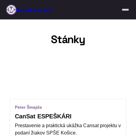
Namakaný deň
O akcii
Stánky
Program
Stánky budú dostupné po celý čas v mieste
Tvorivé dielne
Trhovisko.
Prehliadky
Stánky
Stánky
Peter Šmajda
Miesto
CanSat ESPEŠKÁRI
Prestavenie a praktická ukážka Cansat projektu v
Sponzori
podaní žiakov SPŠE Košice.